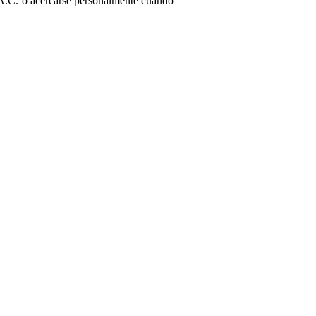
S.A.C. o acercarse personalmente cuando