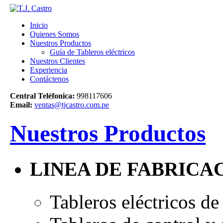
Inicio
Quienes Somos
Nuestros Productos
Guía de Tableros eléctricos
Nuestros Clientes
Experiencia
Contáctenos
Central Teléfonica:
998117606
Email:
ventas@tjcastro.com.pe
Nuestros Productos
LINEA DE FABRICA
Tableros eléctricos de